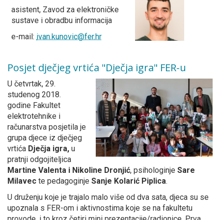
asistent, Zavod za elektroničke
sustave i obradbu informacija
e-mail:
ivan.kunovic@fer.hr
Posjet dječjeg vrtića "Dječja igra" FER-u
U četvrtak, 29.
studenog 2018.
godine Fakultet
elektrotehnike i
računarstva posjetila je
grupa djece iz dječjeg
vrtića
Dječja igra,
u
pratnji odgojiteljica
Martine Valenta i Nikoline Dronjić
, psihologinje
Sare
Milavec
te pedagoginje
Sanje Kolarić Piplica
.
U druženju koje je trajalo malo više od dva sata, djeca su se
upoznala s FER-om i aktivnostima koje se na fakultetu
provode, i to kroz četiri mini prezentacije/radionice. Prva