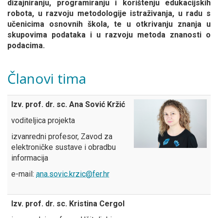
dizajniranju, programiranju i korištenju edukacijskih
robota, u razvoju metodologije istraživanja, u radu s
učenicima osnovnih škola, te u otkrivanju znanja u
skupovima podataka i u razvoju metoda znanosti o
podacima.
Članovi tima
Izv. prof. dr. sc. Ana Sović Kržić
voditeljica projekta
izvanredni profesor, Zavod za
elektroničke sustave i obradbu
informacija
e-mail:
ana.sovic.krzic@fer.hr
Izv. prof. dr. sc. Kristina Cergol