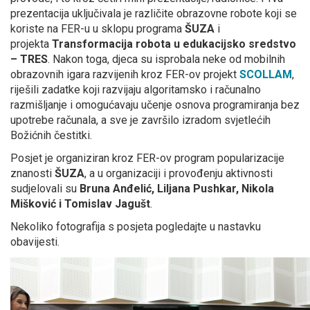
prezentacija uključivala je različite obrazovne robote koji se
koriste na FER-u u sklopu programa
ŠUZA
i
projekta
Transformacija robota u edukacijsko sredstvo
– TRES
. Nakon toga, djeca su isprobala neke od mobilnih
obrazovnih igara razvijenih kroz FER-ov projekt
SCOLLAM
,
riješili zadatke koji razvijaju algoritamsko i računalno
razmišljanje i omogućavaju učenje osnova programiranja bez
upotrebe računala, a sve je završilo izradom svjetlećih
Božićnih čestitki.
Posjet je organiziran kroz FER-ov program popularizacije
znanosti
ŠUZA
, a u organizaciji i provođenju aktivnosti
sudjelovali su
Bruna Anđelić, Liljana Pushkar, Nikola
Mišković i Tomislav Jagušt
.
Nekoliko fotografija s posjeta pogledajte u nastavku
obavijesti.