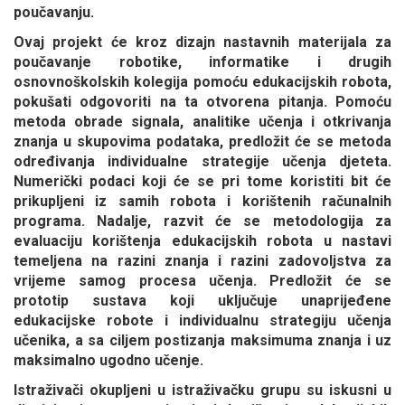
poučavanju.
Ovaj projekt će kroz dizajn nastavnih materijala za
poučavanje robotike, informatike i drugih
osnovnoškolskih kolegija pomoću edukacijskih robota,
pokušati odgovoriti na ta otvorena pitanja. Pomoću
metoda obrade signala, analitike učenja i otkrivanja
znanja u skupovima podataka, predložit će se metoda
određivanja individualne strategije učenja djeteta.
Numerički podaci koji će se pri tome koristiti bit će
prikupljeni iz samih robota i korištenih računalnih
programa. Nadalje, razvit će se metodologija za
evaluaciju korištenja edukacijskih robota u nastavi
temeljena na razini znanja i razini zadovoljstva za
vrijeme samog procesa učenja. Predložit će se
prototip sustava koji uključuje unaprijeđene
edukacijske robote i individualnu strategiju učenja
učenika, a sa ciljem postizanja maksimuma znanja i uz
maksimalno ugodno učenje.
Istraživači okupljeni u istraživačku grupu su iskusni u